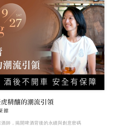
臺虎精釀的潮流引領
深館
釀酒師，揭開啤酒背後的永續與創意密碼