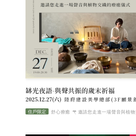
缽光夜語-與聲共振的歲末祈福
2025.12.27(六)
陸府建設美學總部(3F願景
舒心療癒
邀請您走進一場聲音與植物