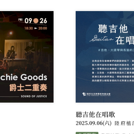
活力
靜謐品味
訂製生活
聽吉他在唱歌
2025.09.06(六)
陸府植