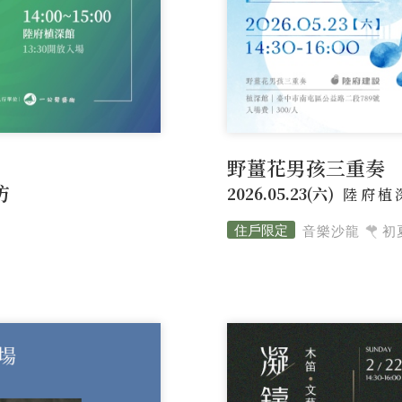
野薑花男孩三重奏
坊
2026.05.23(六)
陸府植
音樂沙龍
初