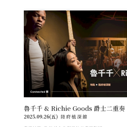
新案鑑賞
經典築績
特約商家
STORE
全部商家
饗樂派對
舒心療癒
健康
聯絡我們
CONTACT
線上留言
魯千千 & Richie Goods 爵士二重奏
2025.09.26(五)
陸府植深館