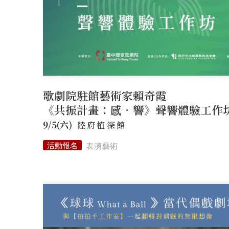
歌劇院駐館藝術家賴奇霞
《共振計畫：感．響》聲響體驗工作
9/5(六)
陸府植深館
表演藝術