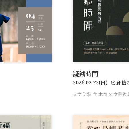
凝鑄時間
2026.02.22(日)
陸府植
人文美學
木笛 ✕ 文藝