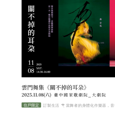
企業介紹
ABOUT
美好理願
陸府健社
大事紀要
菁英
品牌價值
CORE VALUES
生機建築
永續服務
質感樂活
陸府基金會
FOUNDATION
關於陸府基金會
最新消息
美學活動
雲門舞集《關不掉的耳朵》
陸府新訊
2025.11.08(六)
臺中國家歌劇院⎯大劇院
NEWS
全部訊息
美學鑑賞
國際展覽
用心
訂製生活
當舞者的身體化作樂器，音符不再
經典豐藏
PROJECT