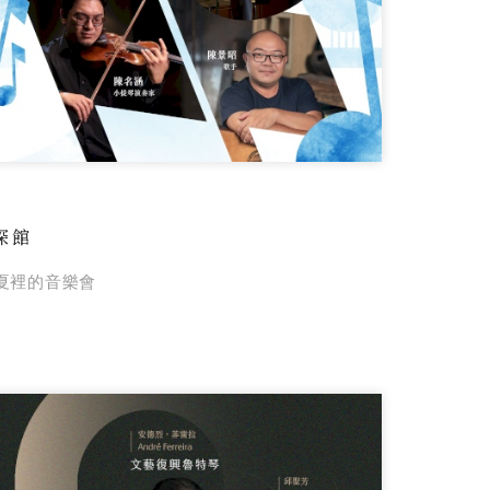
深館
夏裡的音樂會