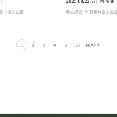
2025.08.22(五)
行
植深館
香中慢步生活
藝文講座
凝視時空的重
1
2
3
4
5
... 17
NEXT