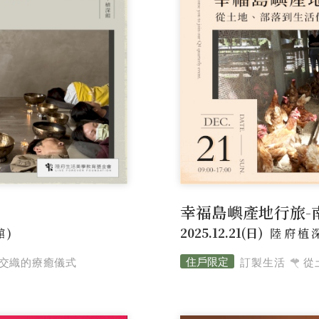
幸福島嶼產地行旅-
2025.12.21(日)
館)
陸府植
交織的療癒儀式
訂製生活
從