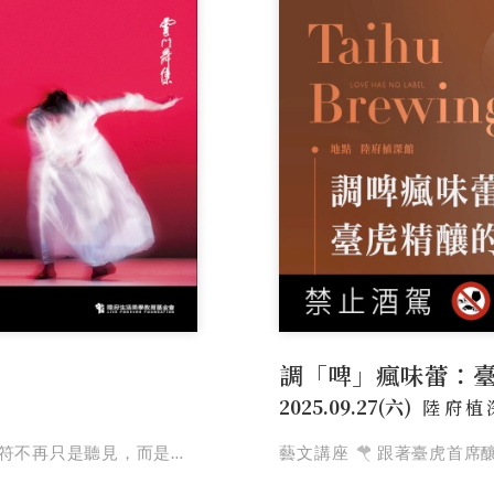
團隊
展覽資訊
聯絡我們
調「啤」瘋味蕾：
2025.09.27(六)
陸府植
服務
媒體報導
只是聽見，而是看見、感受。
藝文講座
跟著臺虎首席