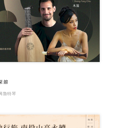
深館
復興魯特琴