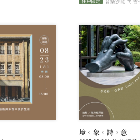
音樂沙龍
吉
境。象。詩。意