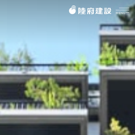
MENU
企業介紹
ABOUT
美好理願
品牌價值
陸府健社
CORE VALUES
大事紀要
生機建築
陸府基金會
菁英團隊
永續服務
FOUNDATION
質感樂活
關於陸府基金會
陸府新訊
最新消息
NEWS
美學活動
全部訊息
展覽資訊
美學鑑賞