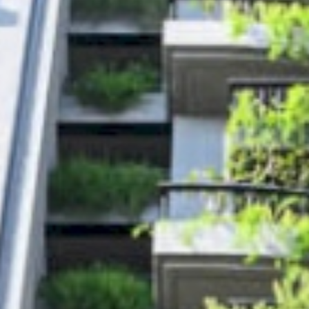
靜謐品味
訂製生活