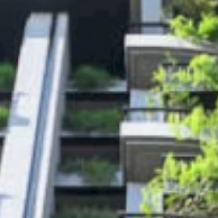
聯絡我們
國際展覽
用心服務
媒體報導
經典豐藏
PROJECT
新案鑑賞
特約商家
經典築績
STORE
全部商家
聯絡我們
饗樂派對
CONTACT
舒心療癒
線上留言
健康活力