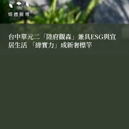
媒體報導
台中單元二「陸府觀森」兼具ESG與宜
居生活 「綠實力」成新奢標竿
台中市北單元二的「陸府觀森」，外觀如同一座森
林似的都會宅邸，建築立面植栽綠瀑超吸睛。圖／
陸府提供