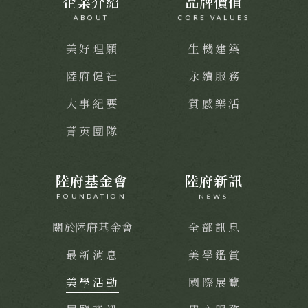
企業介紹
品牌價值
ABOUT
CORE VALUES
美好理願
生機建築
陸府健社
永續服務
大事紀要
質感樂活
菁英團隊
陸府基金會
陸府新訊
FOUNDATION
NEWS
關於陸府基金會
全部訊息
最新消息
美學鑑賞
美學活動
國際展覽