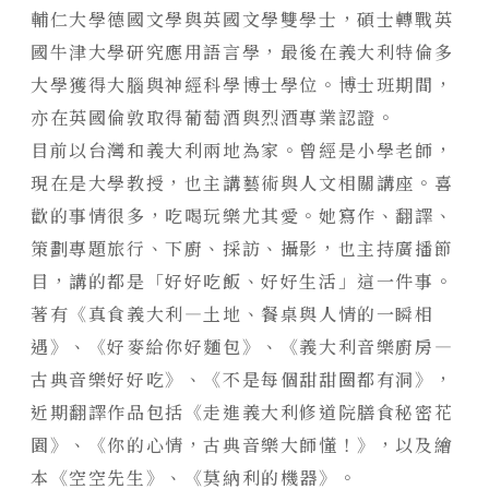
輔仁大學德國文學與英國文學雙學士，碩士轉戰英
國牛津大學研究應用語言學，最後在義大利特倫多
大學獲得大腦與神經科學博士學位。博士班期間，
亦在英國倫敦取得葡萄酒與烈酒專業認證。
目前以台灣和義大利兩地為家。曾經是小學老師，
現在是大學教授，也主講藝術與人文相關講座。喜
歡的事情很多，吃喝玩樂尤其愛。她寫作、翻譯、
策劃專題旅行、下廚、採訪、攝影，也主持廣播節
目，講的都是「好好吃飯、好好生活」這一件事。
著有《真食義大利—土地、餐桌與人情的一瞬相
遇》、《好麥給你好麵包》、《義大利音樂廚房—
古典音樂好好吃》、《不是每個甜甜圈都有洞》，
近期翻譯作品包括《走進義大利修道院膳食秘密花
園》、《你的心情，古典音樂大師懂！》，以及繪
本《空空先生》、《莫納利的機器》。