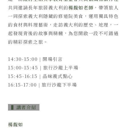
靜謐品味
共同邀請長年旅居義大利的
楊馥如老師
，帶領旅人
訂製生活
一同探索義大利隱藏的修道院美食，運用獨具特色
的食材與料理藝術，走訪義大利的歷史、地理，一
起發現背後的故事與精髓，為您開啟一段不可錯過
的精彩探索之旅。
14:30-15:00
開場引言
｜
15:00-15:45
旅行沙龍上半場
｜
15:45-16:15
品味義式點心
｜
16:15-17:00
旅行沙龍下半場
｜
▌講者介紹
楊馥如