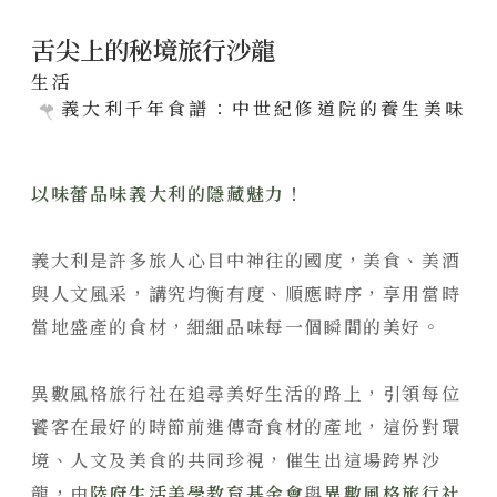
聯絡我們
舌尖上的秘境旅行沙龍
陸府新訊
生活
義大利千年食譜：中世紀修道院的養生美味
NEWS
全部訊息
經典豐藏
以味蕾品味義大利的隱藏魅力！
美學鑑賞
PROJECT
國際展覽
新案鑑賞
特約商家
義大利是許多旅人心目中神往的國度，美食、美酒
用心服務
經典築績
與人文風采，講究均衡有度、順應時序，享用當時
STORE
當地盛產的食材，細細品味每一個瞬間的美好。
媒體報導
全部商家
聯絡我們
饗樂派對
CONTACT
異數風格旅行社在追尋美好生活的路上，引領每位
舒心療癒
線上留言
饕客在最好的時節前進傳奇食材的產地，這份對環
境、人文及美食的共同珍視，催生出這場跨界沙
健康活力
龍，由
陸府生活美學教育基金會
與
異數風格旅行社