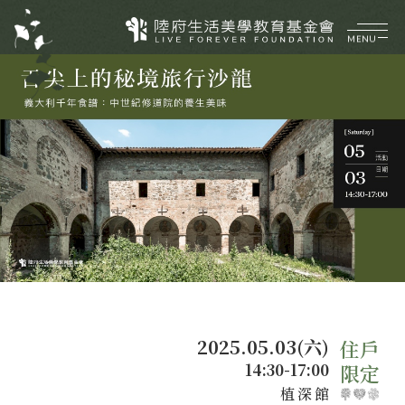
MENU
企業介紹
ABOUT
美好理願
品牌價值
陸府健社
CORE VALUES
大事紀要
生機建築
陸府基金會
菁英團隊
永續服務
FOUNDATION
質感樂活
關於陸府基金會
最新消息
2025.05.03(六)
美學活動
14:30-17:00
展覽資訊
植深館