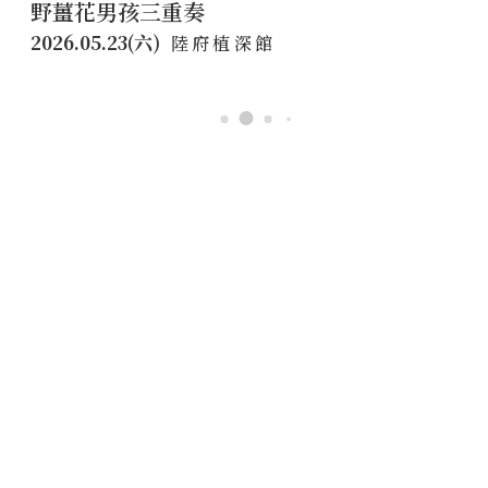
三重奏
《球球What 
2026.04.25(六)
陸府植深館