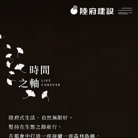
MENU
企業介紹
ABOUT
美好理願
陸府健社
大事紀要
菁英團隊
LIVE
FOREVER
品牌價值
CORE VALUES
陸府式生活、自然無限好。
生機建築
陸府基金會
堅持在生態之路前行，
永續服務
FOUNDATION
在都會中打造一座接續一座森林島嶼，