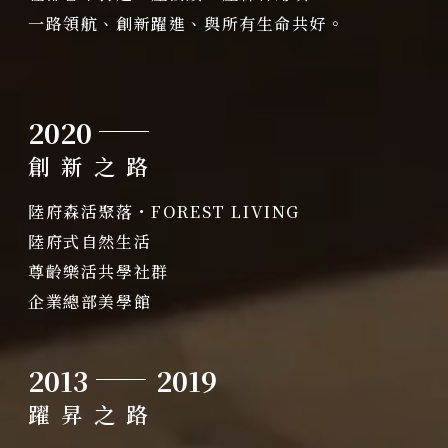
質感樂活
關於陸府基金會
一路領航、創新躍進、與所有生命共好。
陸府新訊
最新消息
NEWS
美學活動
全部訊息
經典豐藏
2020
展覽資訊
美學鑑賞
PROJECT
創新之路
聯絡我們
國際展覽
新案鑑賞
特約商家
陸府森活聚落・FOREST LIVING
用心服務
經典築績
STORE
陸府式自然生活
媒體報導
全部商家
尊齡樂活共學社群
聯絡我們
饗樂派對
企業總部美學館
CONTACT
舒心療癒
線上留言
2013
2019
健康活力
躍昇之路
靜謐品味