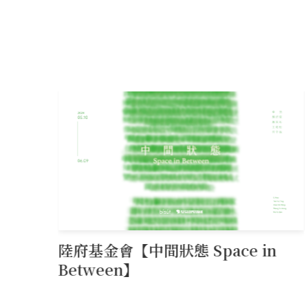
ABOUT
美好理願
陸府健社
大事紀要
菁英
品牌價值
CORE VALUES
生機建築
永續服務
質感樂活
陸府基金會
FOUNDATION
關於陸府基金會
最新消息
美學活動
陸府新訊
NEWS
全部訊息
美學鑑賞
國際展覽
用心
經典豐藏
帖》
陸府基金會【中間狀態 Space in
PROJECT
新案鑑賞
經典築績
】
Between】
特約商家
STORE