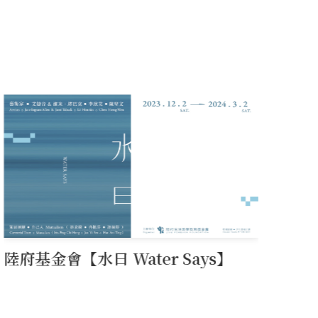
陸府基金會【水曰 Water Says】
陸
情