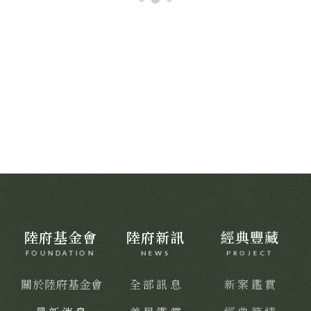
活力
靜謐品味
訂製生活
陸府基金會
陸府新訊
經典豐藏
S
FOUNDATION
NEWS
PROJECT
關於陸府基金會
全部訊息
新案鑑賞