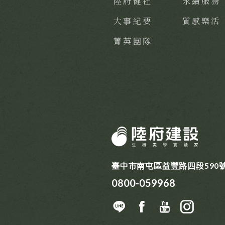
陸府健社
永續服務
大事紀要
質感樂活
菁英團隊
臺中市南屯區益豐路四段590
0800-059968