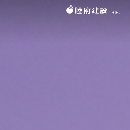
MENU
企業介紹
ABOUT
美好理願
品牌價值
陸府健社
CORE VALUES
大事紀要
生機建築
陸府基金會
菁英團隊
永續服務
FOUNDATION
質感樂活
關於陸府基金會
陸府新訊
最新消息
NEWS
美學活動
全部訊息
展覽資訊
美學鑑賞