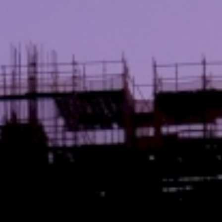
靜謐品味
訂製生活