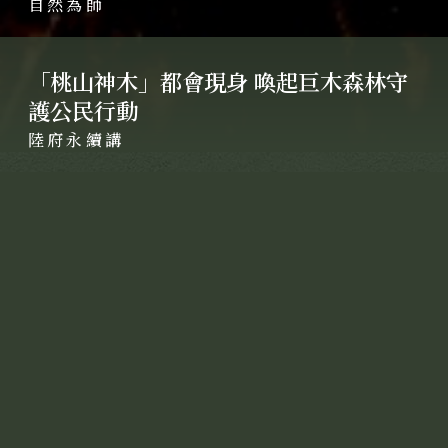
自然為師
「桃山神木」都會現身 喚起巨木森林守
護公民行動
陸府永續講
不是防塵網、不是廣告標語，尚在工程進行中的
「陸府續森」建築外觀換上了「神木新裝」，這是
一幅高79.1公尺的「桃山神木」1:1等身照，為台
灣資料所載的第三高巨木，也是台灣可拍攝等身照
攝影的第一高巨木。
「桃山神木」等身照在台灣是繼2017年拍攝棲蘭
三姐妹台灣杉等身照之後的第二例，將1比1的「桃